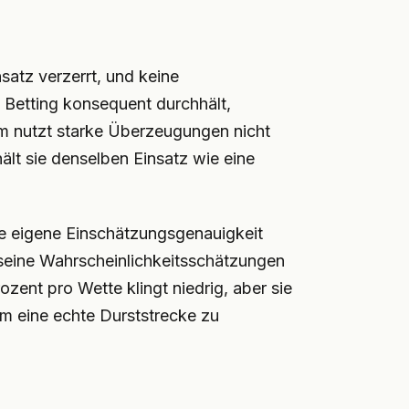
satz verzerrt, und keine
 Betting konsequent durchhält,
tem nutzt starke Überzeugungen nicht
hält sie denselben Einsatz wie eine
ihre eigene Einschätzungsgenauigkeit
 seine Wahrscheinlichkeitsschätzungen
ozent pro Wette klingt niedrig, aber sie
um eine echte Durststrecke zu