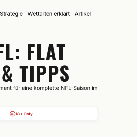
Strategie
Wettarten erklärt
Artikel
L: FLAT
 & TIPPS
agement für eine komplette NFL-Saison im
18+ Only
18+