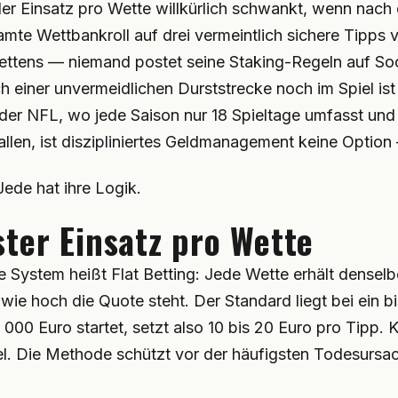
er Einsatz pro Wette willkürlich schwankt, wenn nach e
te Wettbankroll auf drei vermeintlich sichere Tipps ve
ttens — niemand postet seine Staking-Regeln auf Socia
h einer unvermeidlichen Durststrecke noch im Spiel ist 
 der NFL, wo jede Saison nur 18 Spieltage umfasst und 
en, ist diszipliniertes Geldmanagement keine Option —
ede hat ihre Logik.
ester Einsatz pro Wette
e System heißt Flat Betting: Jede Wette erhält densel
wie hoch die Quote steht. Der Standard liegt bei ein 
 000 Euro startet, setzt also 10 bis 20 Euro pro Tipp. 
el. Die Methode schützt vor der häufigsten Todesursa