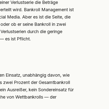
iner Verlustserie die Beträge
rteilt wird. Bankroll Management ist
l Media. Aber es ist die Seite, die
oder ob er seine Bankroll in zwei
Verlustserien durch die geringe
 es ist Pflicht.
ben Einsatz, unabhängig davon, wie
bis zwei Prozent der Gesamtbankroll
Kein Ausreißer, kein Sondereinsatz für
che von Wettbankrolls — der