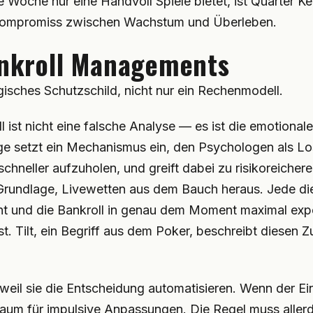
e Woche nur eine Handvoll Spiele bietet, ist Quarter Ke
r Kompromiss zwischen Wachstum und Überleben.
ankroll Managements
isches Schutzschild, nicht nur ein Rechenmodell.
 ist nicht eine falsche Analyse — es ist die emotional
olge setzt ein Mechanismus ein, den Psychologen als L
 schneller aufzuholen, und greift dabei zu risikoreic
rundlage, Livewetten aus dem Bauch heraus. Jede die
richt und die Bankroll in genau dem Moment maximal expo
st. Tilt, ein Begriff aus dem Poker, beschreibt diesen 
 weil sie die Entscheidung automatisieren. Wenn der Ei
Raum für impulsive Anpassungen. Die Regel muss allerdi