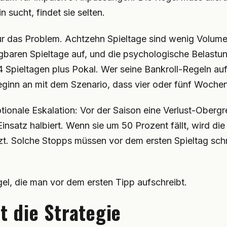
 sucht, findet sie selten.
tur das Problem. Achtzehn Spieltage sind wenig Volume
fügbaren Spieltage auf, und die psychologische Belastu
4 Spieltagen plus Pokal. Wer seine Bankroll-Regeln auf 
eginn an mit dem Szenario, dass vier oder fünf Woche
onale Eskalation: Vor der Saison eine Verlust-Obergr
 Einsatz halbiert. Wenn sie um 50 Prozent fällt, wird d
zt. Solche Stopps müssen vor dem ersten Spieltag schr
Regel, die man vor dem ersten Tipp aufschreibt.
t die Strategie