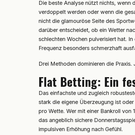
Die beste Analyse nützt nichts, wenn d
verdoppelt werden oder wenn die gesam
nicht die glamouröse Seite des Sportwe
darüber entscheidet, ob ein Wetter nac
schlechten Wochen pulverisiert hat. In
Frequenz besonders schmerzhaft ausfall
Drei Methoden dominieren die Praxis. J
Flat Betting: Ein f
Das einfachste und zugleich robustest
stark die eigene Überzeugung ist oder 
pro Wette. Wer mit einer Bankroll von 1
das angeblich sichere Donnerstagsspi
impulsiven Erhöhung nach Gefühl.