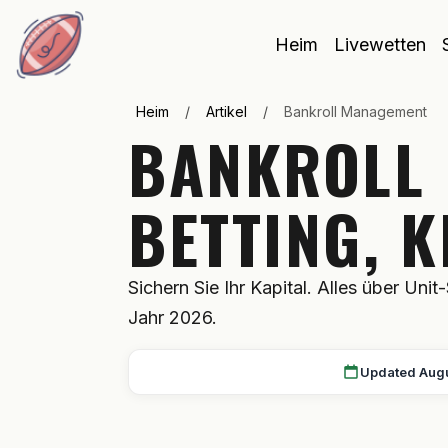
Heim
Livewetten
Heim
/
Artikel
/
Bankroll Management
BANKROLL 
BETTING, K
Sichern Sie Ihr Kapital. Alles über Uni
Jahr 2026.
Updated Aug