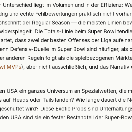
Unterschied liegt im Volumen und in der Effizienz: Weil
drig und echte Fehlbewertungen praktisch nicht vorha
urchschnitt der Regular Season — die meisten Linien b
iderspiegelt. Die Totals-Linie beim Super Bowl tendie
artet, dass zwei der besten Offenses der Liga aufeina
denn Defensiv-Duelle im Super Bowl sind häufiger, als d
r anderen Regeln folgt als die spielbezogenen Märkte —
owl MVPs
), aber nicht ausschließlich, und das Narrati
 den USA ein ganzes Universum an Spezialwetten, die mi
 auf Heads oder Tails landen? Wie lange dauert die N
geschüttet wird? Diese Exotic Props sind Unterhaltun
den USA sind sie ein fester Bestandteil der Super-Bowl