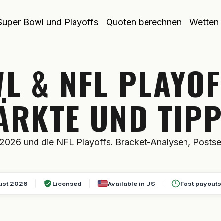
Super Bowl und Playoffs
Quoten berechnen
Wetten 
L & NFL PLAYOF
ÄRKTE UND TIP
 2026 und die NFL Playoffs. Bracket-Analysen, Post
ust 2026
Licensed
Available in US
Fast payouts