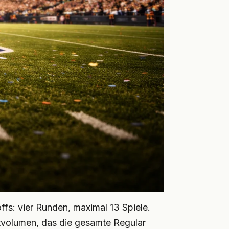
offs: vier Runden, maximal 13 Spiele.
tvolumen, das die gesamte Regular