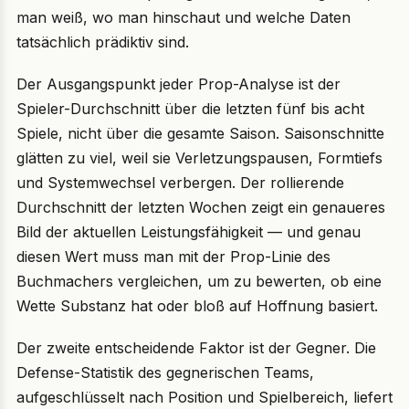
man weiß, wo man hinschaut und welche Daten
tatsächlich prädiktiv sind.
Der Ausgangspunkt jeder Prop-Analyse ist der
Spieler-Durchschnitt über die letzten fünf bis acht
Spiele, nicht über die gesamte Saison. Saisonschnitte
glätten zu viel, weil sie Verletzungspausen, Formtiefs
und Systemwechsel verbergen. Der rollierende
Durchschnitt der letzten Wochen zeigt ein genaueres
Bild der aktuellen Leistungsfähigkeit — und genau
diesen Wert muss man mit der Prop-Linie des
Buchmachers vergleichen, um zu bewerten, ob eine
Wette Substanz hat oder bloß auf Hoffnung basiert.
Der zweite entscheidende Faktor ist der Gegner. Die
Defense-Statistik des gegnerischen Teams,
aufgeschlüsselt nach Position und Spielbereich, liefert