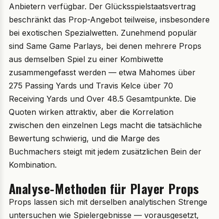
Anbietern verfügbar. Der Glücksspielstaatsvertrag
beschränkt das Prop-Angebot teilweise, insbesondere
bei exotischen Spezialwetten. Zunehmend populär
sind Same Game Parlays, bei denen mehrere Props
aus demselben Spiel zu einer Kombiwette
zusammengefasst werden — etwa Mahomes über
275 Passing Yards und Travis Kelce über 70
Receiving Yards und Over 48.5 Gesamtpunkte. Die
Quoten wirken attraktiv, aber die Korrelation
zwischen den einzelnen Legs macht die tatsächliche
Bewertung schwierig, und die Marge des
Buchmachers steigt mit jedem zusätzlichen Bein der
Kombination.
Analyse-Methoden für Player Props
Props lassen sich mit derselben analytischen Strenge
untersuchen wie Spielergebnisse — vorausgesetzt,