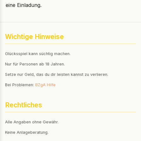
eine Einladung.
Wichtige Hinweise
Glücksspiel kann süchtig machen.
Nur für Personen ab 18 Jahren.
Setze nur Geld, das du dir leisten kannst zu verlieren.
Bei Problemen:
BZgA Hilfe
Rechtliches
Alle Angaben ohne Gewähr.
Keine Anlageberatung.