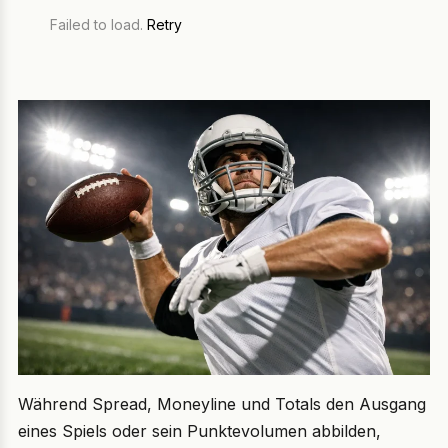
Failed to load.
Retry
Während Spread, Moneyline und Totals den Ausgang
eines Spiels oder sein Punktevolumen abbilden,