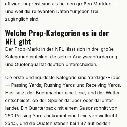
effizient bepreist sind als bei den großen Märkten —
und weil die relevanten Daten für jeden frei
zugänglich sind.
Welche Prop-Kategorien es in der
NFL gibt
Der Prop-Markt in der NFL lässt sich in drei große
Kategorien einteilen, die sich in Analyseanforderung
und Quotenqualität deutlich unterscheiden.
Die erste und liquideste Kategorie sind Yardage-Props
— Passing Yards, Rushing Yards und Receiving Yards.
Hier setzt der Buchmacher eine Linie, und der Wetter
entscheidet, ob der Spieler darüber oder darunter
landet. Ein Quarterback mit einem Saisonschnitt von
260 Passing Yards bekommt eine Linie von vielleicht
254.5, und die Quoten stehen bei 1.87 auf beiden