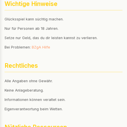
Wichtige Hinweise
Glücksspiel kann süchtig machen.
Nur für Personen ab 18 Jahren.
Setze nur Geld, das du dir leisten kannst zu verlieren.
Bei Problemen:
BZgA Hilfe
Rechtliches
Alle Angaben ohne Gewähr.
Keine Anlageberatung.
Informationen können veraltet sein.
Eigenverantwortung beim Wetten.