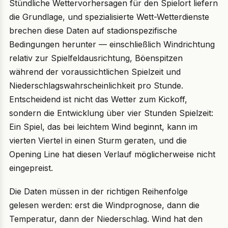
Stündliche Wettervorhersagen für den Spielort liefern
die Grundlage, und spezialisierte Wett-Wetterdienste
brechen diese Daten auf stadionspezifische
Bedingungen herunter — einschließlich Windrichtung
relativ zur Spielfeldausrichtung, Böenspitzen
während der voraussichtlichen Spielzeit und
Niederschlagswahrscheinlichkeit pro Stunde.
Entscheidend ist nicht das Wetter zum Kickoff,
sondern die Entwicklung über vier Stunden Spielzeit:
Ein Spiel, das bei leichtem Wind beginnt, kann im
vierten Viertel in einen Sturm geraten, und die
Opening Line hat diesen Verlauf möglicherweise nicht
eingepreist.
Die Daten müssen in der richtigen Reihenfolge
gelesen werden: erst die Windprognose, dann die
Temperatur, dann der Niederschlag. Wind hat den