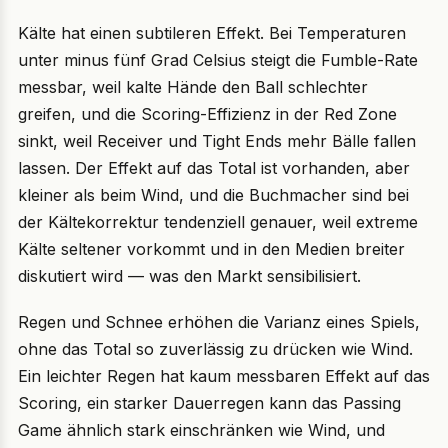
Kälte hat einen subtileren Effekt. Bei Temperaturen
unter minus fünf Grad Celsius steigt die Fumble-Rate
messbar, weil kalte Hände den Ball schlechter
greifen, und die Scoring-Effizienz in der Red Zone
sinkt, weil Receiver und Tight Ends mehr Bälle fallen
lassen. Der Effekt auf das Total ist vorhanden, aber
kleiner als beim Wind, und die Buchmacher sind bei
der Kältekorrektur tendenziell genauer, weil extreme
Kälte seltener vorkommt und in den Medien breiter
diskutiert wird — was den Markt sensibilisiert.
Regen und Schnee erhöhen die Varianz eines Spiels,
ohne das Total so zuverlässig zu drücken wie Wind.
Ein leichter Regen hat kaum messbaren Effekt auf das
Scoring, ein starker Dauerregen kann das Passing
Game ähnlich stark einschränken wie Wind, und