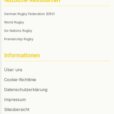
Nützliche Ressourcen
German Rugby Federation (DRV)
World Rugby
Six Nations Rugby
Premiership Rugby
Informationen
Über uns
Cookie-Richtlinie
Datenschutzerklärung
Impressum
Siteübersicht