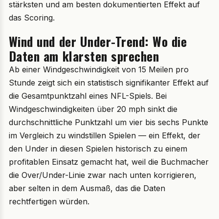
stärksten und am besten dokumentierten Effekt auf
das Scoring.
Wind und der Under-Trend: Wo die
Daten am klarsten sprechen
Ab einer Windgeschwindigkeit von 15 Meilen pro
Stunde zeigt sich ein statistisch signifikanter Effekt auf
die Gesamtpunktzahl eines NFL-Spiels. Bei
Windgeschwindigkeiten über 20 mph sinkt die
durchschnittliche Punktzahl um vier bis sechs Punkte
im Vergleich zu windstillen Spielen — ein Effekt, der
den Under in diesen Spielen historisch zu einem
profitablen Einsatz gemacht hat, weil die Buchmacher
die Over/Under-Linie zwar nach unten korrigieren,
aber selten in dem Ausmaß, das die Daten
rechtfertigen würden.