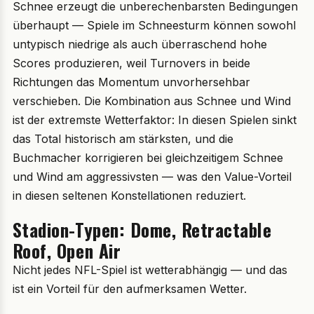
Schnee erzeugt die unberechenbarsten Bedingungen
überhaupt — Spiele im Schneesturm können sowohl
untypisch niedrige als auch überraschend hohe
Scores produzieren, weil Turnovers in beide
Richtungen das Momentum unvorhersehbar
verschieben. Die Kombination aus Schnee und Wind
ist der extremste Wetterfaktor: In diesen Spielen sinkt
das Total historisch am stärksten, und die
Buchmacher korrigieren bei gleichzeitigem Schnee
und Wind am aggressivsten — was den Value-Vorteil
in diesen seltenen Konstellationen reduziert.
Stadion-Typen: Dome, Retractable
Roof, Open Air
Nicht jedes NFL-Spiel ist wetterabhängig — und das
ist ein Vorteil für den aufmerksamen Wetter.